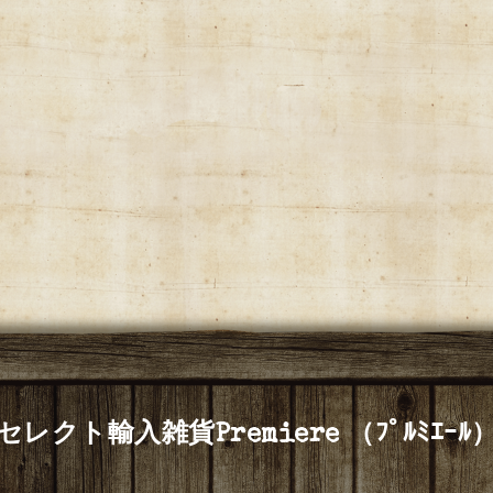
セレクト輸入雑貨Premiere （ﾌﾟﾙﾐｴｰﾙ