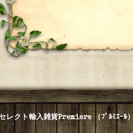
セレクト輸入雑貨Premiere （ﾌﾟﾙﾐｴｰﾙ