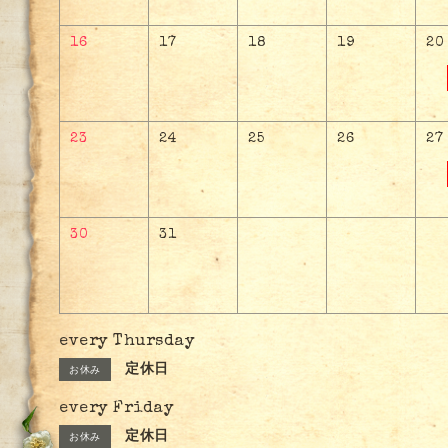
16
17
18
19
20
23
24
25
26
27
30
31
every Thursday
定休日
お休み
every Friday
定休日
お休み