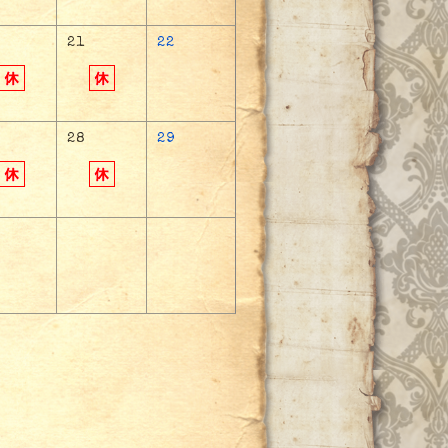
21
22
28
29