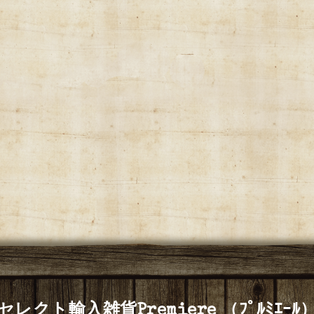
セレクト輸入雑貨Premiere （ﾌﾟﾙﾐｴｰﾙ