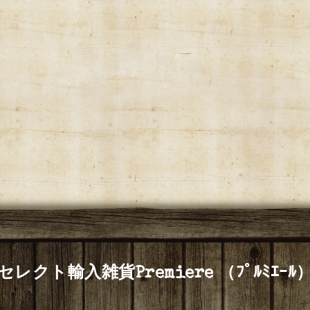
セレクト輸入雑貨Premiere （ﾌﾟﾙﾐｴｰﾙ